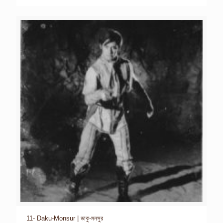
11- Daku-Monsur | ডাকু-মনসুর