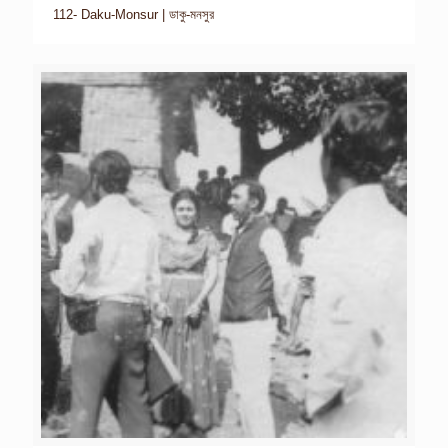
112- Daku-Monsur | ডাকু-মনসুর