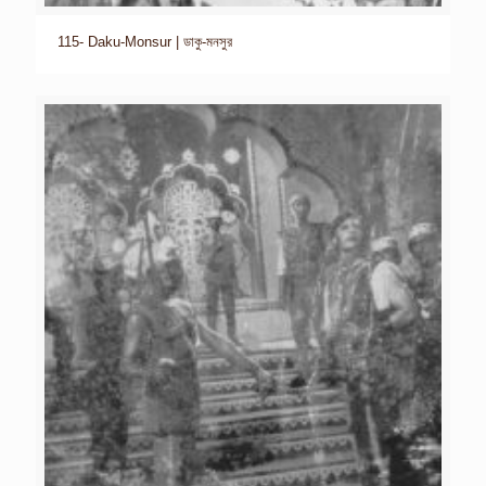
115- Daku-Monsur | ডাকু-মনসুর