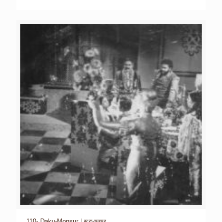
110- Daku-Monsur | ডাকু-মনসুর