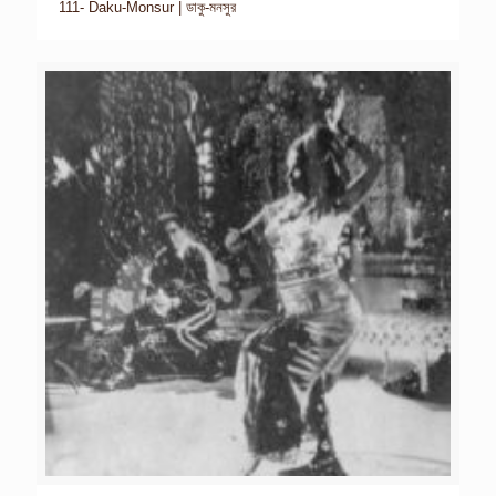
111- Daku-Monsur | ডাকু-মনসুর