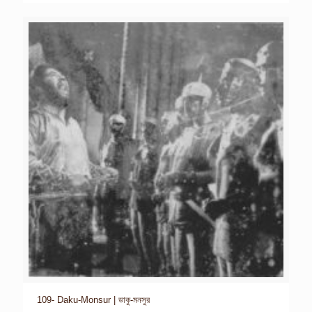
109- Daku-Monsur | ডাকু-মনসুর