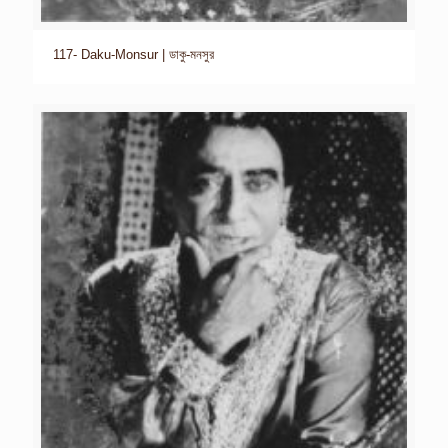
117- Daku-Monsur | ডাকু-মনসুর