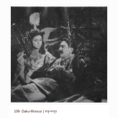
108- Daku-Monsur | ডাকু-মনসুর