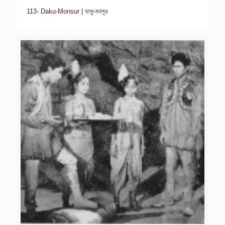
113- Daku-Monsur | ডাকু-মনসুর