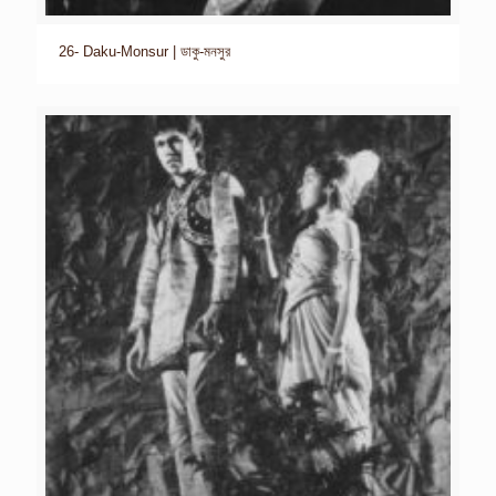
26- Daku-Monsur | ডাকু-মনসুর