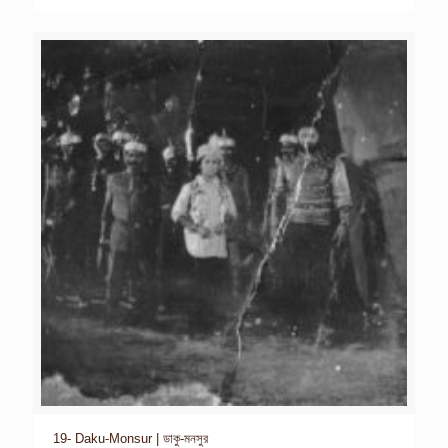
19- Daku-Monsur | ডাকু-মনসুর