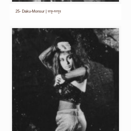
25- Daku-Monsur | ডাকু-মনসুর