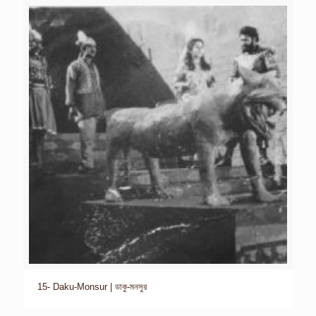
15- Daku-Monsur | ডাকু-মনসুর