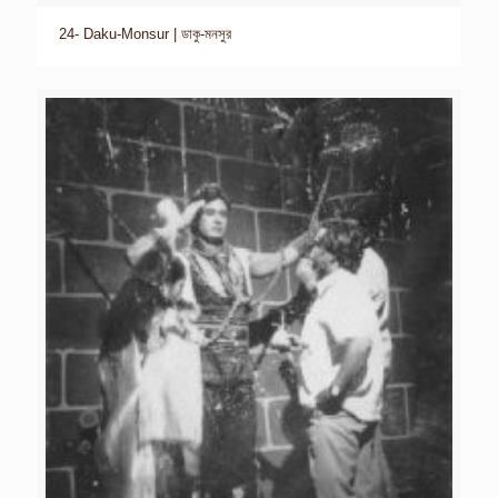
24- Daku-Monsur | ডাকু-মনসুর