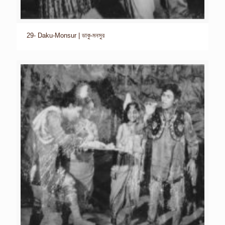
29- Daku-Monsur | ডাকু-মনসুর