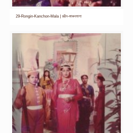
29-Rongin-Kanchon-Mala | রঙীন-কাঞ্চনমালা