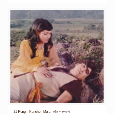
21-Rongin-Kanchon-Mala | রঙীন-কাঞ্চনমালা