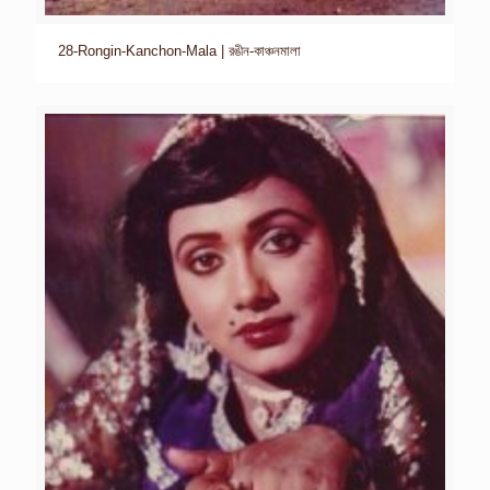
28-Rongin-Kanchon-Mala | রঙীন-কাঞ্চনমালা