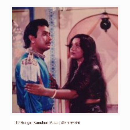
19-Rongin-Kanchon-Mala | রঙীন-কাঞ্চনমালা