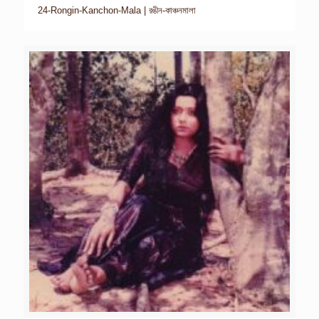
24-Rongin-Kanchon-Mala | রঙীন-কাঞ্চনমালা