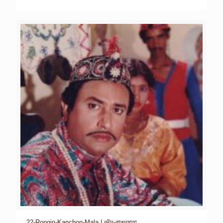
22-Rongin-Kanchon-Mala | রঙীন-কাঞ্চনমালা