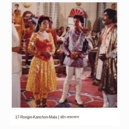
17-Rongin-Kanchon-Mala | রঙীন-কাঞ্চনমালা