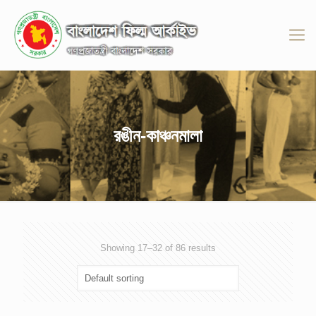
রঙীন-কাঞ্চনমালা
Showing 17–32 of 86 results