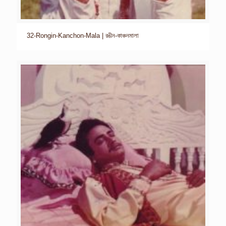
32-Rongin-Kanchon-Mala | রঙীন-কাঞ্চনমালা