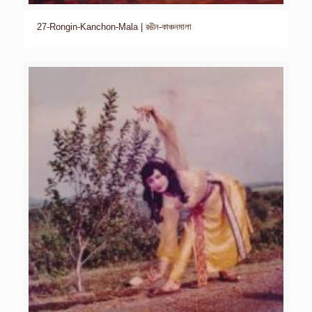
27-Rongin-Kanchon-Mala | রঙীন-কাঞ্চনমালা