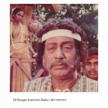
18-Rongin-Kanchon-Mala | রঙীন-কাঞ্চনমালা