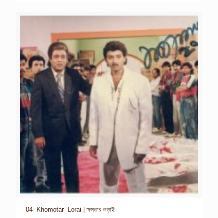
04- Khomotar- Lorai | ক্ষমতার-লড়াই